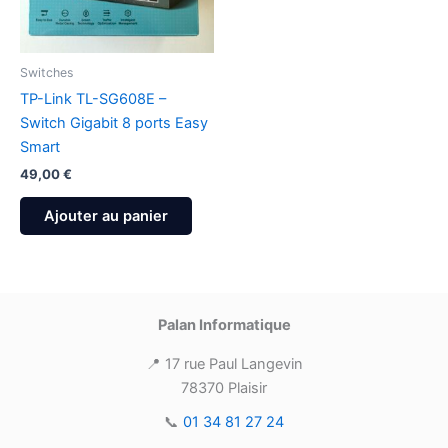
Switches
TP-Link TL-SG608E –
Switch Gigabit 8 ports Easy
Smart
49,00
€
Ajouter au panier
Palan Informatique
📍 17 rue Paul Langevin
78370 Plaisir
📞
01 34 81 27 24