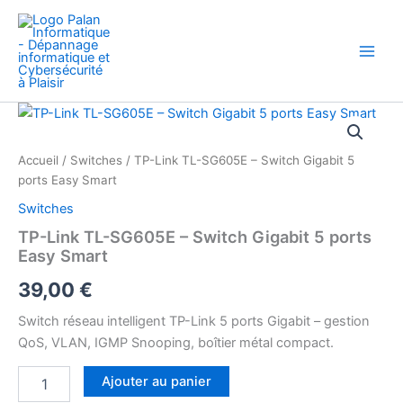
Aller
au
contenu
quantité
de
TP-
Accueil
/
Switches
/ TP-Link TL-SG605E – Switch Gigabit 5
Link
ports Easy Smart
TL-
SG605E
Switches
–
TP-Link TL-SG605E – Switch Gigabit 5 ports
Switch
Easy Smart
Gigabit
5
39,00
€
ports
Easy
Switch réseau intelligent TP-Link 5 ports Gigabit – gestion
Smart
QoS, VLAN, IGMP Snooping, boîtier métal compact.
Ajouter au panier