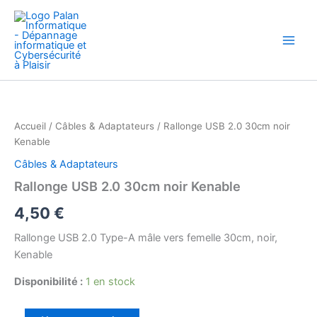
Aller
au
contenu
quantité
de
Rallonge
Accueil
/
Câbles & Adaptateurs
/ Rallonge USB 2.0 30cm noir
USB
Kenable
2.0
30cm
Câbles & Adaptateurs
noir
Rallonge USB 2.0 30cm noir Kenable
Kenable
4,50
€
Rallonge USB 2.0 Type-A mâle vers femelle 30cm, noir,
Kenable
Disponibilité :
1 en stock