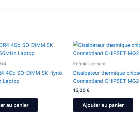
RAM
Refroidissement
4 4Go SO-DIMM SK Hynix
Dissipateur thermique chips
 Laptop
Connectland CHIPSET-MG2
15,00
€
er au panier
Ajouter au panier