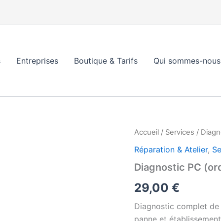
s
Entreprises
Boutique & Tarifs
Qui sommes-nous
quantité
Accueil
/
Services
/ Diagn
de
Réparation & Atelier
,
Se
Diagnostic
PC
Diagnostic PC (ord
(ordinateur
fixe
29,00
€
ou
portable)
Diagnostic complet de v
panne et établissement 