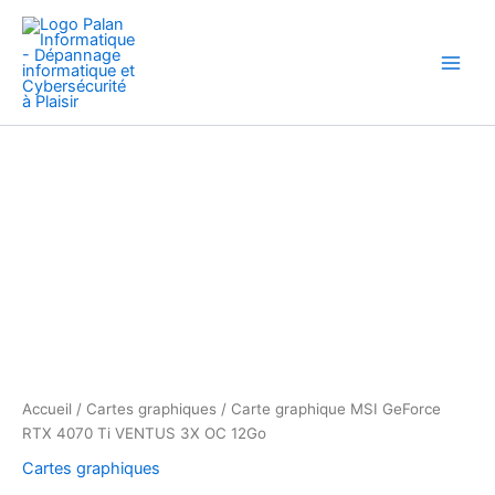
Aller
au
contenu
quantité
de
Carte
graphique
MSI
GeForce
RTX
4070
Ti
VENTUS
3X
OC
12Go
Accueil
/
Cartes graphiques
/ Carte graphique MSI GeForce
RTX 4070 Ti VENTUS 3X OC 12Go
Cartes graphiques